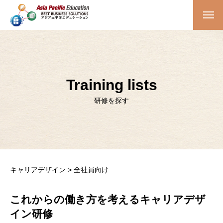
ホーム
サービス内容
Training lists
研修を探す
研修を探す
導入事例
法人概要
代表取締役プロフィール
キャリアデザイン > 全社員向け
FAQ
これからの働き方を考えるキャリアデザ
イン研修
お問い合わせ